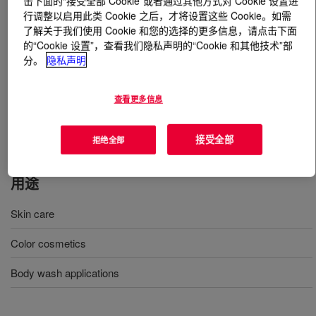
击下面的“接受全部 Cookie”或者通过其他方式对 Cookie 设置进
行调整以启用此类 Cookie 之后，才将设置这些 Cookie。如需
了解关于我们使用 Cookie 和您的选择的更多信息，请点击下面
什么是
DOWSIL™ 9509 Silicone Elastomer
的“Cookie 设置”，查看我们隐私声明的“Cookie 和其他技术”部
Suspension
?
分。
隐私声明
一种球形硅橡胶粉末中的非离子型悬液，用于护肤品、防
晒霜、沐浴露及彩妆品等应用。
查看更多信息
国际化妆品原料命名 (INCI) 名称：乙烯基聚二甲基硅氧
烷交联聚合物（及）C12-14 Pareth-12
接受全部
拒绝全部
用途
Skin care
Color cosmetics
Body wash applications