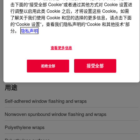
击下面的“接受全部 Cookie”或者通过其他方式对 Cookie 设置进
行调整以启用此类 Cookie 之后，才将设置这些 Cookie。如需
什么是
DOWSIL™ 758 Silicone Weather Barrier
了解关于我们使用 Cookie 和您的选择的更多信息，请点击下面
Sealant
?
的“Cookie 设置”，查看我们隐私声明的“Cookie 和其他技术”部
分。
隐私声明
单组分、中性固化的硅酮密封胶，用于粘合板状或即剥即
贴的耐候屏障中通用的低表面能表面。可与低密度聚乙烯
查看更多信息
(LDPE)、阳极电镀铝、乙烯基、粉末涂层铝、Kynar® 涂
层铝无底涂粘合。
接受全部
拒绝全部
用途
Self-adhered window flashing and wraps
Nonwoven spunbound window flashing and wraps
Polyethylene wraps