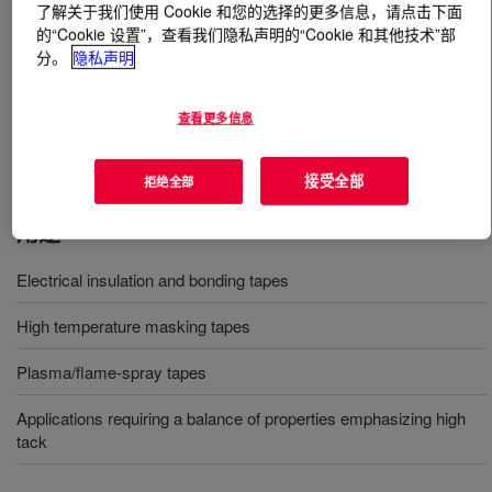
了解关于我们使用 Cookie 和您的选择的更多信息，请点击下面
的“Cookie 设置”，查看我们隐私声明的“Cookie 和其他技术”部
什么是
DOWSIL™ 7358 Adhesive
?
分。
隐私声明
一种基于溶剂的压敏粘合剂，可在 240°C (464°F) 的温度
查看更多信息
条件下为遮蔽胶带和电镀胶带提供良好的初粘力和粘合
力。
接受全部
拒绝全部
用途
Electrical insulation and bonding tapes
High temperature masking tapes
Plasma/flame-spray tapes
Applications requiring a balance of properties emphasizing high
tack