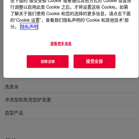
击下面的“接受全部 Cookie”或者通过其他方式对 Cookie 设置进
行调整以启用此类 Cookie 之后，才将设置这些 Cookie。如需
了解关于我们使用 Cookie 和您的选择的更多信息，请点击下面
什么是
DOWSIL™ 5-7113 Silicone Quat
的“Cookie 设置”，查看我们隐私声明的“Cookie 和其他技术”部
MicroEmulsion
?
分。
隐私声明
一种季铵化氨基有机硅聚合物的22%非离子乳液，用于护
发应用。INCI名称：聚硅氧烷季铵盐-16（和）十一烷醇
查看更多信息
聚醚-11（和）丁基辛醇（和）十一烷醇聚醚-5
接受全部
拒绝全部
用途
洗发水
冲洗型和免洗型护发素
造型产品