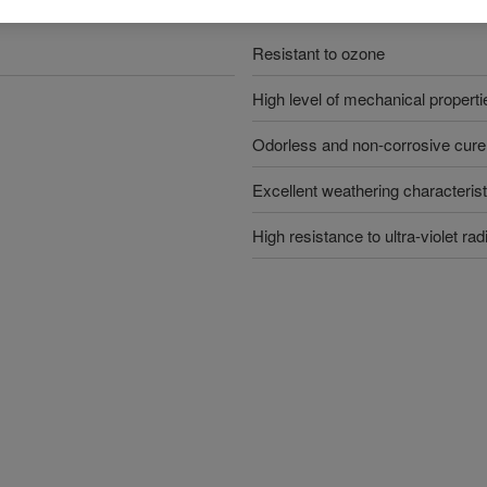
优势
Resistant to ozone
High level of mechanical properti
Odorless and non-corrosive cure
Excellent weathering characterist
High resistance to ultra-violet ra