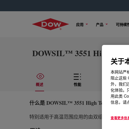
应用
产品
可持续
DOWSIL™ 3551 High Temper
关于本
本网站严格
阻止这些 
外，我们还
概述
性能
技术内容
化体验。只
用此类 C
什么是
DOWSIL™ 3551 High Temperature B
信息，请点
特别适用于高温范围应用的由双组分组成的硅
查看更多信