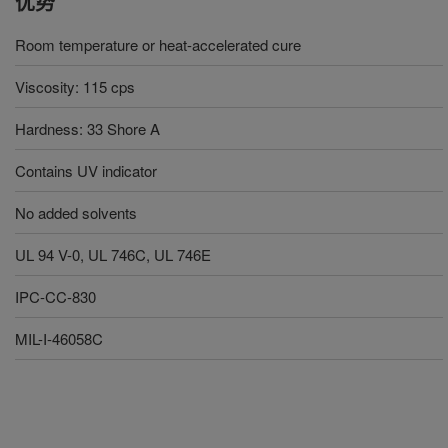
优势
Room temperature or heat-accelerated cure
Viscosity: 115 cps
Hardness: 33 Shore A
Contains UV indicator
No added solvents
UL 94 V-0, UL 746C, UL 746E
IPC-CC-830
MIL-I-46058C