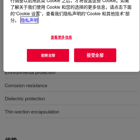
行调整以启用此类 Cookie 之后，才将设置这些 Cookie。如需
了解关于我们使用 Cookie 和您的选择的更多信息，请点击下面
的“Cookie 设置”，查看我们隐私声明的“Cookie 和其他技术”部
什么是
DOWSIL™ 3-1965 Conformal Coating
?
分。
隐私声明
单组分、透明、可以通过轻微加热加快湿气 RTV 固化、
低粘度、柔软、应力消除、含有 UV 指示剂。
查看更多信息
接受全部
拒绝全部
用途
Environmental protection
Corrosion resistance
Dielectric protection
Thin-section encapsulation