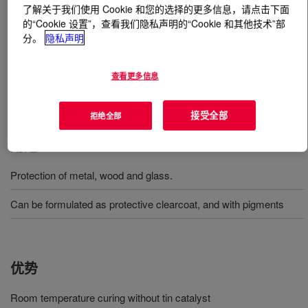
了解关于我们使用 Cookie 和您的选择的更多信息，请点击下面
的“Cookie 设置”，查看我们隐私声明的“Cookie 和其他技术”部
什么是
DOWSIL™ 2405 Resin
?
分。
隐私声明
一种可用作粘合剂的反应性烷氧基硅氧烷树脂，具备耐热
查看更多信息
性，并可改善油漆和涂料的物理性能，以实现耐高温性。
该材料可在无需锡催化剂的情况下于室温下湿固化。
接受全部
拒绝全部
用途
Protection of metal, wood and glass.
Can be formulated as protective clearcoat, and with pigments
优势
Room temperature curing without tin catalyst