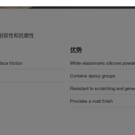
耐损性和抗磨性
优势
ace friction
White elastomeric silicone powde
Contains epoxy groups
Resistant to scratching and gene
Provides a matt finish