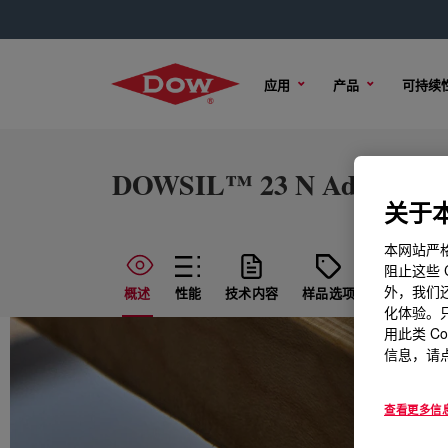
应用
产品
可持续
DOWSIL™ 23 N Additive
关于本
本网站严格
阻止这些 
外，我们还
概述
性能
技术内容
样品选项
购买选项
化体验。只
用此类 C
信息，请点
查看更多信