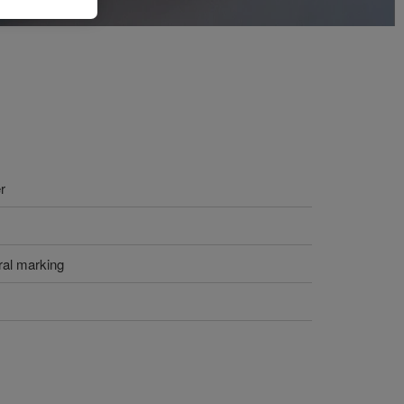
r
ral marking