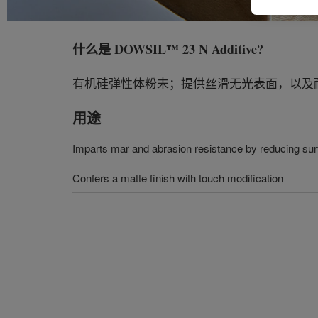
什么是
DOWSIL™ 23 N Additive
?
有机硅弹性体粉末；提供丝滑无光表面，以及
用途
Imparts mar and abrasion resistance by reducing surf
Confers a matte finish with touch modification