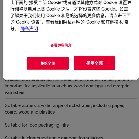
击下面的“接受全部 Cookie”或者通过其他方式对 Cookie 设置进
行调整以启用此类 Cookie 之后，才将设置这些 Cookie。如需
什么是
DOWSIL™ 205SL Additive
?
了解关于我们使用 Cookie 和您的选择的更多信息，请点击下面
的“Cookie 设置”，查看我们隐私声明的“Cookie 和其他技术”部
分。
隐私声明
形成消费者注重的出色不凡手感，非常适合木器涂料和罩
光涂料等应用。适合范围广泛的基材（包括纸张、木板、
木材和塑料）和多个交付涂料体系；也可以作为止泡剂。
查看更多信息
接受全部
拒绝全部
用途
Creates a differentiated hand feel the consumer values, which is
important for applications such as wood coatings and overprint
varnishes
Suitable across a wide range of substrates, including paper,
board, wood and plastics
Suitable for food packaging inks
Suitable in pigmented and clear coat formulations