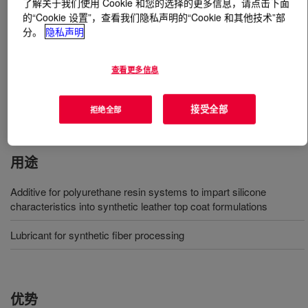
了解关于我们使用 Cookie 和您的选择的更多信息，请点击下面
的“Cookie 设置”，查看我们隐私声明的“Cookie 和其他技术”部
什么是
DOWSIL™ 1248 Fluid
?
分。
隐私声明
100% actives, Silicone Polyether fluid. This silicone
查看更多信息
surfactant is useful in leather/coating systems. Modifies
polyurethane coatings to impart flexibility, lubricity and
接受全部
拒绝全部
water repellency.
用途
Additive for polyurethane resin systems to impart silicone
characteristics into synthetic leather top coat formulations
Lubricant for synthetic fiber processing
优势