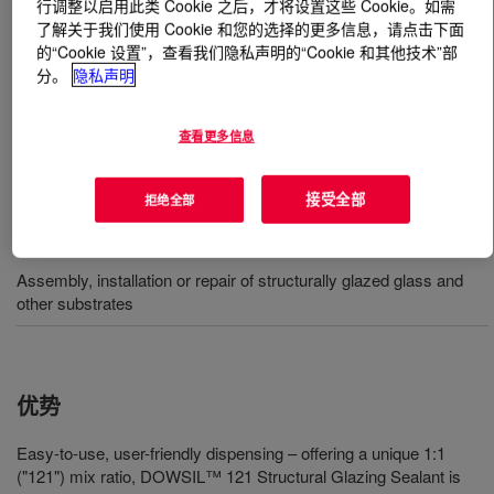
行调整以启用此类 Cookie 之后，才将设置这些 Cookie。如需
了解关于我们使用 Cookie 和您的选择的更多信息，请点击下面
的“Cookie 设置”，查看我们隐私声明的“Cookie 和其他技术”部
什么是
DOWSIL™ 121 Structural Glazing Sealant
?
分。
隐私声明
DOWSIL™ 121 旨在提高结构釉玻璃的组装、安装和维修
的生产率、适用性和成本效益。
查看更多信息
接受全部
拒绝全部
用途
Assembly, installation or repair of structurally glazed glass and
other substrates
优势
Easy-to-use, user-friendly dispensing – offering a unique 1:1
("121") mix ratio, DOWSIL™ 121 Structural Glazing Sealant is