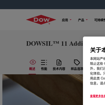
应用
产品
可持续
DOWSIL™ 11 Additive
关于本
本网站严格
阻止这些 
外，我们还
概述
性能
技术内容
样品选项
购买选项
化体验。只
用此类 C
信息，请点
查看更多信