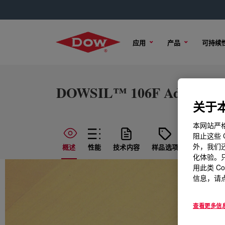
应用
产品
可持续
DOWSIL™ 106F Additive
关于本
本网站严格
阻止这些 
外，我们还
概述
性能
技术内容
样品选项
购买选项
化体验。只
用此类 C
信息，请点
查看更多信