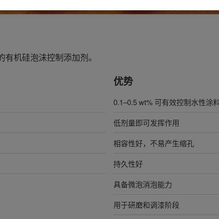
的有机硅泡沫控制添加剂。
优势
0.1–0.5 wt% 可有效控制水性
低剂量即可发挥作用
相容性好，不易产生缩孔
持久性好
具备微泡消泡能力
用于研磨和调漆阶段