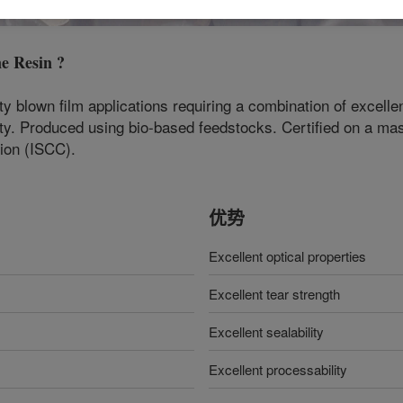
e Resin
?
ty blown film applications requiring a combination of excellen
lity. Produced using bio-based feedstocks. Certified on a ma
tion (ISCC).
优势
Excellent optical properties
Excellent tear strength
Excellent sealability
Excellent processability