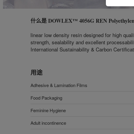
什么是
DOWLEX™ 4056G REN Polyethylen
linear low density resin designed for high quali
strength, sealability and excellent processabi
International Sustainability & Carbon Certifica
用途
Adhesive & Lamination Films
Food Packaging
Feminine Hygiene
Adult incontinence