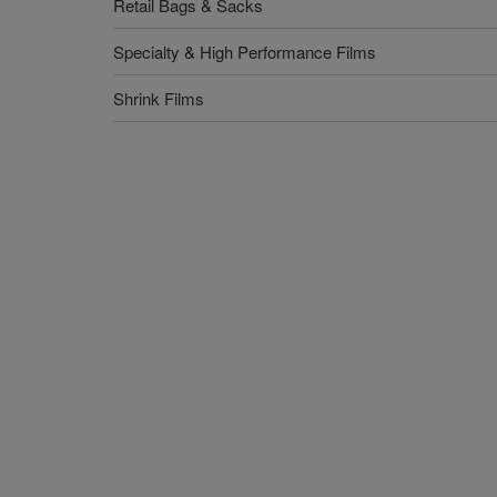
Retail Bags & Sacks
Specialty & High Performance Films
Shrink Films