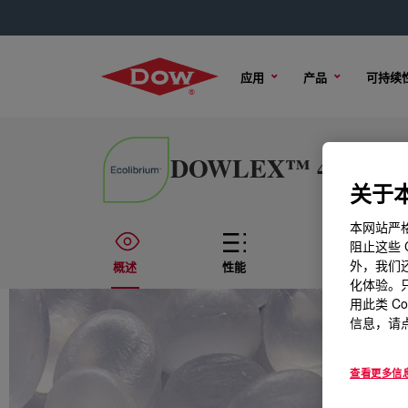
应用
产品
可持续
DOWLEX™ 4056G REN
关于本
本网站严格
阻止这些 
外，我们还
概述
性能
技术内容
化体验。只
用此类 C
信息，请点
查看更多信