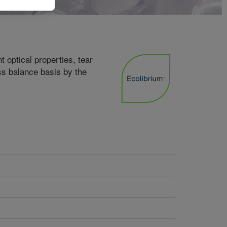
t optical properties, tear
ss balance basis by the