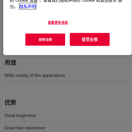
分。
隐私声明
什么是
DOWLEX™ 2601 Polyethylene Resin
?
查看更多信息
Polyethylene resin designed for the production of a wide
variety of film applications offers a combination of good
接受全部
拒绝全部
toughness and tear resistance​​​​.
用途
Wide variety of film applications
优势
Good toughness
Good tear resistance