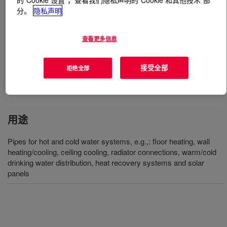
分。
隐私声明
什么是
DOWLEX™ 2344 聚乙烯树脂
?
查看更多信息
Ethylene-octene copolymer resin for pipes used in a
variety of both cold and hot water systems such as solar
接受全部
拒绝全部
panels and radiator connections offers excellent stress
crack resistance​​.
用途
Pipes for hot and cold water systems, e.g.,: floor heating, wall
heating/cooling, ceiling cooling, radiator connections, warm/cold
drinking water distribution, heat recovery systems and solar
panels