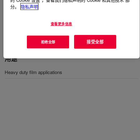
分。
隐私声明
什么是
DOWLEX™ 2045 Polyethylene Resin
?
查看更多信息
Linear low density polyethylene for heavy duty film
applications​​.
接受全部
拒绝全部
用途
Heavy duty film applications