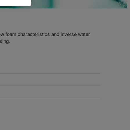
 low foam characteristics and inverse water
sing.