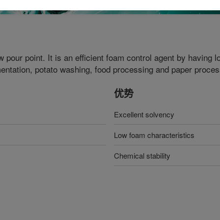
 pour point. It is an efficient foam control agent by having
rmentation, potato washing, food processing and paper proces
优势
Excellent solvency
Low foam characteristics
Chemical stability