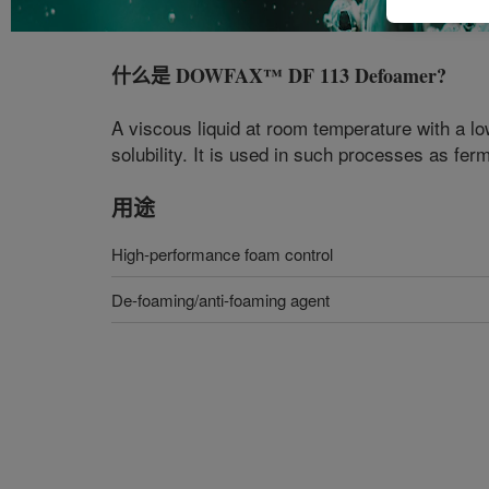
什么是
DOWFAX™ DF 113 Defoamer
?
A viscous liquid at room temperature with a low
solubility. It is used in such processes as fe
用途
High-performance foam control
De-foaming/anti-foaming agent