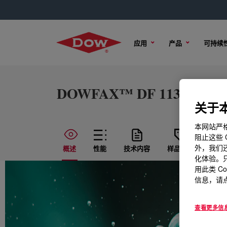
应用
产品
可持续
DOWFAX™ DF 113 Defoam
关于本
本网站严格
阻止这些 
外，我们还
概述
性能
技术内容
样品选项
购买
化体验。只
用此类 C
信息，请点
查看更多信