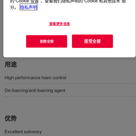
的“Cookie 设置”，查看我们隐私声明的“Cookie 和其他技术”部
分。
隐私声明
什么是
DOWFAX™ 100N50 Nonionic Surfactant
?
查看更多信息
A non ionic surfactants, EO PO Copolymer, 100%
actives, solud product. This product is commonly used
接受全部
拒绝全部
as emulsifier for pesticides formulations.
用途
High-performance foam control
De-foaming/anti-foaming agent
优势
Excellent solvency