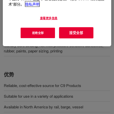
术”部分。
隐私声明
用途
查看更多信息
Cyclo-aliphatic resins
接受全部
拒绝全部
Production of C9 aromatic-based resins, C5/C9-based resins
and high-purity DCPD for concrete curing additives, floor-tiles,
foundry core binding, hot melt pressure sensitive adhesives,
rubber, paints, paper sizing, printing
优势
Reliable, cost-effective source for C9 Products
Suitable for use in a variety of applications
Available in North America by rail, barge, vessel