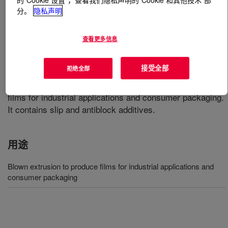
分。
隐私声明
什么是
DOW™ LLDPE 1613.11 Linear Low Density
Polyethylene Resin
?
查看更多信息
A linear low density polyethylene resin, 1-hexene
接受全部
拒绝全部
copolymer, produced in the Solution process. This resin
is designed to be used in blown extrusion to produce
films for industrial applications and consumer packaging.
It contains slip and antiblock additives.
用途
Blown extrusion to produce films for industrial applications and
consumer packaging