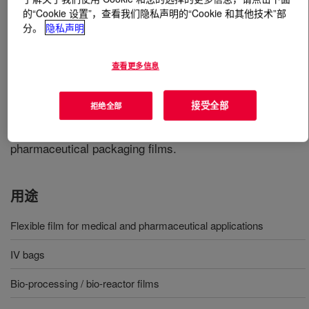
的“Cookie 设置”，查看我们隐私声明的“Cookie 和其他技术”部
分。
隐私声明
什么是
DOW™ LDPE 692 HEALTH+™ Polymer
?
Low density polyethylene, barefoot resin designed for
查看更多信息
extrusion and injection blow molding. It has good
flexibility, moderate rigidity and good chemical
接受全部
拒绝全部
resistance. Besides, it complies with FDA regulations
(among others) and it is suitable for medical and
pharmaceutical packaging films.
用途
Flexible film for medical and pharmaceutical applications
IV bags
Bio-processing / bio-reactor films