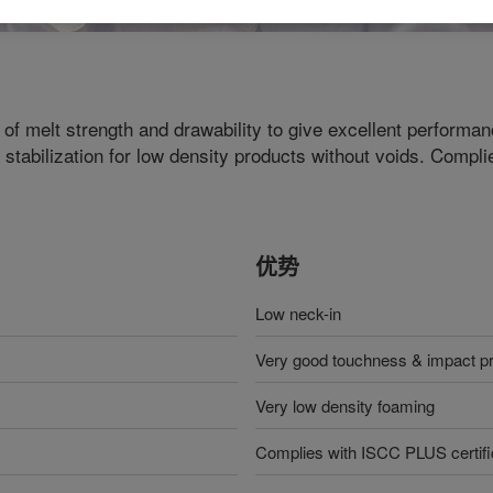
of melt strength and drawability to give excellent performan
d stabilization for low density products without voids. Comp
优势
Low neck-in
Very good touchness & impact pr
Very low density foaming
Complies with ISCC PLUS certifica