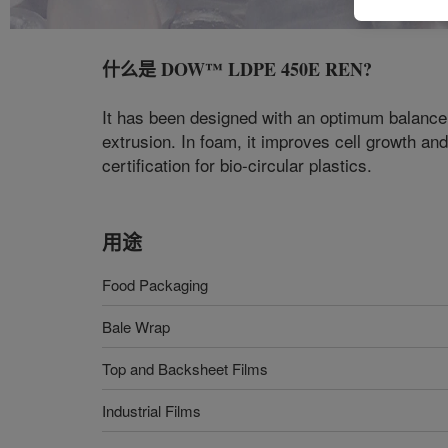
什么是
DOW™ LDPE 450E REN
?
It has been designed with an optimum balance 
extrusion. In foam, it improves cell growth an
certification for bio-circular plastics.
用途
Food Packaging
Bale Wrap
Top and Backsheet Films
Industrial Films