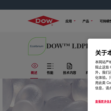
应用
产品
可持续
DOW™ LDPE 450E 
关于本
本网站严格
阻止这些 
外，我们还
概述
性能
技术内容
样品选项
化体验。只
用此类 C
信息，请点
查看更多信