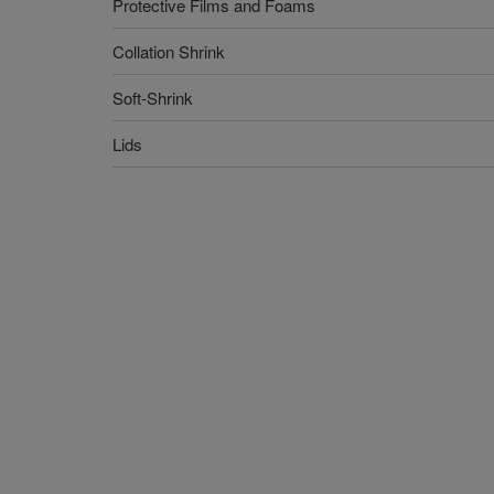
Protective Films and Foams
Collation Shrink
Soft-Shrink
Lids