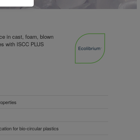
ce in cast, foam, blown
lies with ISCC PLUS
operties
tion for bio-circular plastics