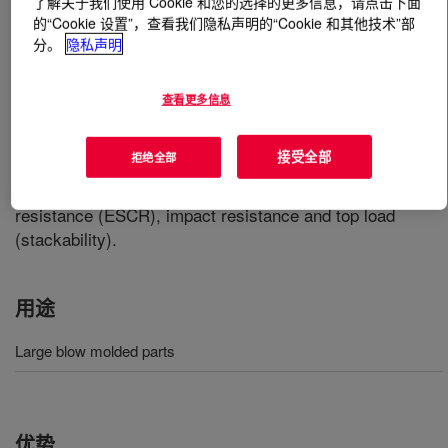
了解关于我们使用 Cookie 和您的选择的更多信息，请点击下面
的“Cookie 设置”，查看我们隐私声明的“Cookie 和其他技术”部
分。
隐私声明
什么是
DOW™ HDPE LP 8000 High Density
Polyethylene Resin
?
查看更多信息
A resin which offers good processability and excellent
parison melt strength, which contributes to uniform wall
接受全部
拒绝全部
thickness in large parts. Containers molded with this
resin exhibit excellent environmental stress cracking
resistance (ESCR), impact resistance and top load
(stackability).
用途
Large blow molded parts
优势