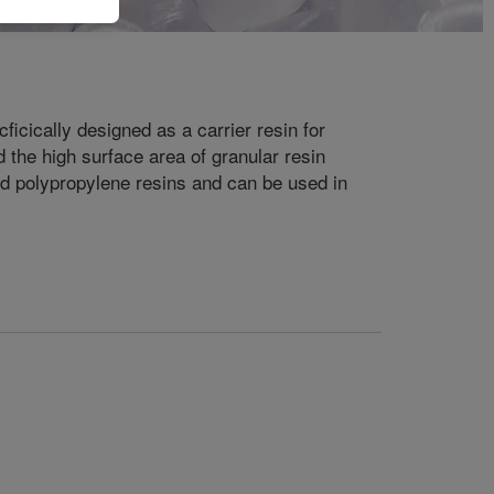
icically designed as a carrier resin for
 the high surface area of granular resin
and polypropylene resins and can be used in