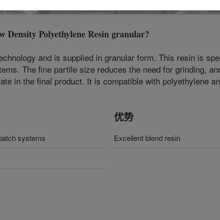
ensity Polyethylene Resin granular
?
ology and is supplied in granular form. This resin is specf
ms. The fine partile size reduces the need for grinding, and
ate in the final product. It is compatible with polyethylene 
优势
rbatch systems
Excellent blend resin