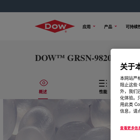
应用
产品
可持续
DOW™ GRSN-9820 NT 7 Line
关于本
本网站严格
阻止这些 
外，我们还
概述
性能
化体验。只
用此类 C
信息，请点
查看更多信