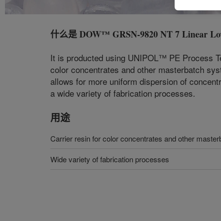
什么是
DOW™ GRSN-9820 NT 7 Linear Low D
It is producted using UNIPOL™ PE Process Techn
color concentrates and other masterbatch syste
allows for more uniform dispersion of concentr
a wide variety of fabrication processes.
用途
Carrier resin for color concentrates and other maste
Wide variety of fabrication processes