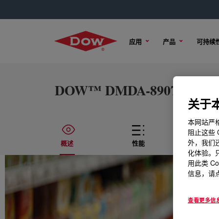
应用
产品
可持续
DOW™ DMDA-8907 NT 7 High
关于本
本网站严格
阻止这些 
外，我们还
概述
性能
技术
化体验。只
用此类 C
信息，请点
查看更多信