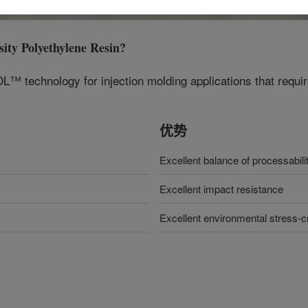
y Polyethylene Resin
?
™ technology for injection molding applications that requir
优势
Excellent balance of processabil
Excellent impact resistance
Excellent environmental stress-c