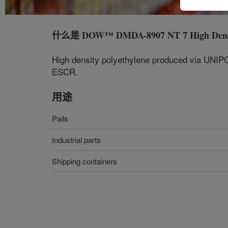
什么是
DOW™ DMDA-8907 NT 7 High Densit
High density polyethylene produced via UNIPOL
ESCR.
用途
Pails
Industrial parts
Shipping containers