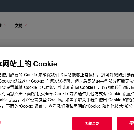
性
支持
网站上的 Cookie
使用必要的 Cookie 来确保我们的网站能够正常运行。您可对您的浏览
Cookie 或就这些 Cookie 向您发送提醒，但之后网站的某些部分可能无
会设置其他 Cookie（即功能、性能和定向 Cookie），以帮助我们通
有当您点击下面的“接受全部 Cookie”或者通过其他方式对 Cookie 设
ookie 之后，才将设置这些 Cookie。如需了解关于我们使用 Cookie 和
击下面的“Cookie 设置”，查看我们隐私声明的“Cookie 和其他技术”部分
sed of a mixture of (mainly unsaturated) C8-C12 hydrocarb
息
接
拒绝全部