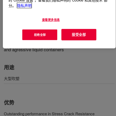
分。
隐私声明
什么是
DOW™ 40055L High Density Polyethylene
Resin
?
查看更多信息
Bimodal, high density polyethylene with good stress
接受全部
拒绝全部
crack resistance, impact resistance, and stiffness that is
used in a variety of applications such as agrochemical
and agressive liquid containers​
用途
大型吹塑
优势
Outstanding performance in Stress Crack Resistance