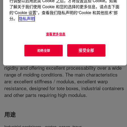
行调整以启用此类 Cookie 之后，才将设置这些 Cookie。如需
了解关于我们使用 Cookie 和您的选择的更多信息，请点击下面
的“Cookie 设置”，查看我们隐私声明的“Cookie 和其他技术”部
什么是
DOW™ 10462N High Density Polyethylene
分。
隐私声明
Resin
?
A narrow molecular weight distribution, high density
查看更多信息
homopolymer designed to provide excellent stiffness, low
warpage, acceptable toughness, and good moldability.
接受全部
拒绝全部
This resin is ideally suited for injection molding crates,
cases, trays, tote bins, and other objects requiring high
rigidity and offering excellent processability over a wide
range of molding conditions. The main characteristics
are: excellent stiffness / modulus, excellent warp
resistance, designed for tote boxes, industrial containers
and other parts requiring high modulus.
用途
Industrial containers - crates, cases, trays