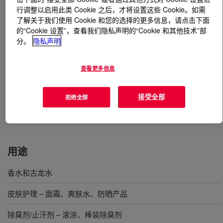
行调整以启用此类 Cookie 之后，才将设置这些 Cookie。如需
了解关于我们使用 Cookie 和您的选择的更多信息，请点击下面
什么是
Dipropylene Glycol-CIR LO+
?
的“Cookie 设置”，查看我们隐私声明的“Cookie 和其他技术”部
分。
隐私声明
它是一种高纯度的产品，可用于香氛及化妆品等对气味敏
感的应用。此材料是一种纯度大于 99.5% 的蒸馏产物
查看更多信息
（即二丙二醇）；一种无色、水溶性、吸湿且几乎无气味
的液体。此等级的二丙二醇是为了满足制造商的需求而开
发的，他们要求香氛和个人护理产品具有始终如一的高质
接受全部
拒绝全部
量。
用途
香水和古龙水
皮肤护理 – 面霜、爽肤水、防晒产品
除臭剂/止汗剂 – 滚涂、棒装除臭剂