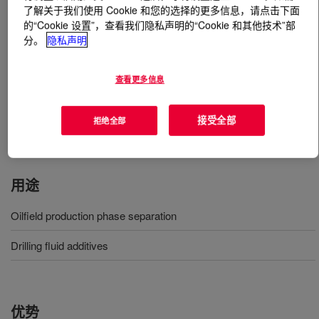
了解关于我们使用 Cookie 和您的选择的更多信息，请点击下面
的“Cookie 设置”，查看我们隐私声明的“Cookie 和其他技术”部
什么是
DEMTROL™ 4 017 Oil Demulsifier Base
?
分。
隐私声明
A demulsifier base that can quickly reduce water-in-oil
查看更多信息
levels, provide a sharper interface between the two
phases for easier separation and effectively remove
more water to get closer to commercial crude oil
接受全部
拒绝全部
specifications.
用途
Oilfield production phase separation
Drilling fluid additives
优势