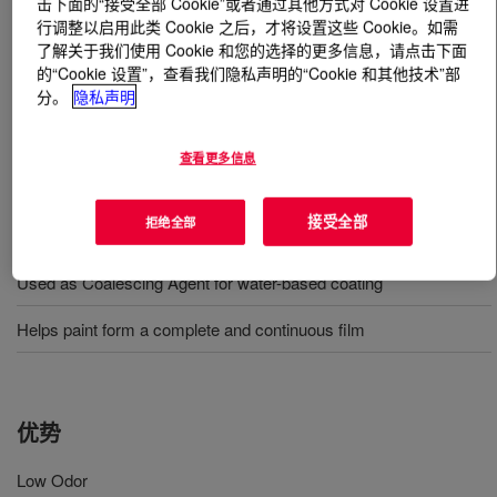
击下面的“接受全部 Cookie”或者通过其他方式对 Cookie 设置进
行调整以启用此类 Cookie 之后，才将设置这些 Cookie。如需
什么是
DALPAD™ A PLUS Coalescent Agent
?
了解关于我们使用 Cookie 和您的选择的更多信息，请点击下面
的“Cookie 设置”，查看我们隐私声明的“Cookie 和其他技术”部
分。
隐私声明
It is a low odor non-VOC coalescing agent. It can help
the TVOC emission of coatings meet A+ requirements. It
also contains less than 40% SVOC.
查看更多信息
接受全部
拒绝全部
用途
Used as Coalescing Agent for water-based coating
Helps paint form a complete and continuous film
优势
Low Odor