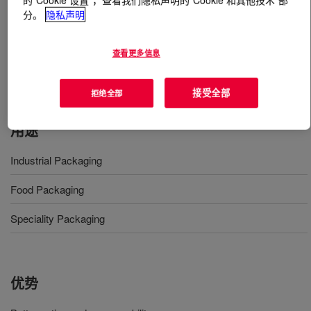
分。
隐私声明
什么是
CEFOR™ 1220P Polyethylene Resin
?
查看更多信息
Butene linear low density polyethylene for general blown
film extrusion film applications.
接受全部
拒绝全部
用途
Industrial Packaging
Food Packaging
Speciality Packaging
优势