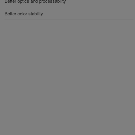
Better optics and processability
Better color stability