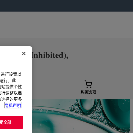
wder (Inhibited),
器进行设置以
法运行。此
过网站提供个性
样品选项
购买选项
置进行调整以启
您的选择的更多
。
隐私声明
受全部