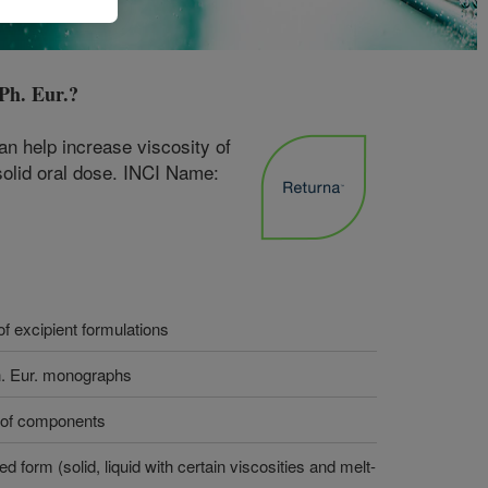
Ph. Eur.
?
an help increase viscosity of
solid oral dose. INCI Name:
f excipient formulations
. Eur. monographs
y of components
d form (solid, liquid with certain viscosities and melt-