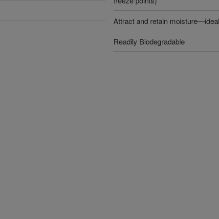
freeze points)
Attract and retain moisture—ideal
Readily Biodegradable