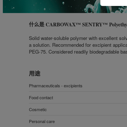
什么是
CARBOWAX™ SENTRY™ Polyethylene G
Solid water-soluble polymer with excellent sol
a solution. Recommended for excipient applica
PEG-75. Considered readily biodegradable ba
用途
Pharmaceuticals - excipients
Food contact
Cosmetic
Personal care