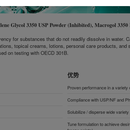
lycol 3350 USP Powder (Inhibited), Macrogol 3350 
vency for substances that do not readily dissolve in water. C
tions, topical creams, lotions, personal care products, and 
sed on testing with OECD 301B.
优势
Proven performance in a variety o
Compliance with USP/NF and Ph
Solubilize / disperse wide variet
Tune formulation to achieve desire