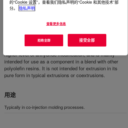
的“Cookie 设置”，查看我们隐私声明的“Cookie 和其他技术”部
分。
隐私声明
什么是
BYNEL™ 50E803 Adhesive Resin
?
查看更多信息
Anhydride-modified polypropylene resins. Available in
pellet form for use in conventional extrusion and
coextrusion equipment designed to process
接受全部
拒绝全部
polypropylene (PP) resins. This product is a grade with a
higher level of anhydride modification, and is mainly
intended for use as a component in a blend with other
polyolefin resins. It is not intended for extrusion in its
pure form in typical extrusions or coextrusions.
用途
Typically in co-injection molding processes.