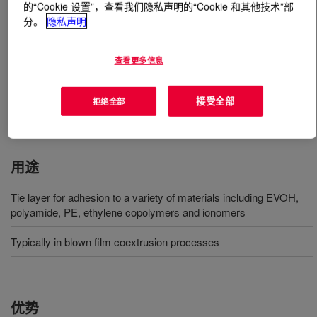
的“Cookie 设置”，查看我们隐私声明的“Cookie 和其他技术”部
分。
隐私声明
什么是
BYNEL™ 41E687B Adhesive Resin
?
查看更多信息
Anhydride-modified, linear low-density polyethylene
(LLDPE) resin. Available in pellet form for use in
conventional extrusion and coextrusion equipment
接受全部
拒绝全部
designed to process polyethylene resins.
用途
Tie layer for adhesion to a variety of materials including EVOH,
polyamide, PE, ethylene copolymers and ionomers
Typically in blown film coextrusion processes
优势