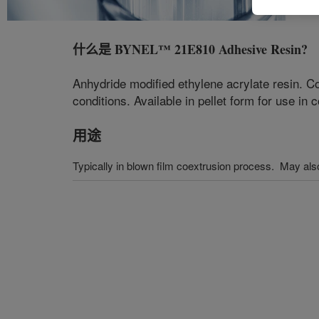
什么是
BYNEL™ 21E810 Adhesive Resin
?
Anhydride modified ethylene acrylate resin. Co
conditions. Available in pellet form for use i
用途
Typically in blown film coextrusion process. May als