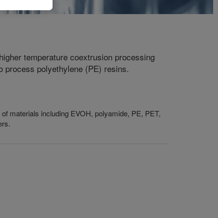
n higher temperature coextrusion processing
to process polyethylene (PE) resins.
ty of materials including EVOH, polyamide, PE, PET,
ers.