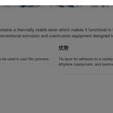
ntains a thermally stable ester which makes it functional i
n conventional extrusion and coextrusion equipment designed 
优势
o be used in cast film process.
Tie layer for adhesion to a varie
ethylene copolymers, and ionom