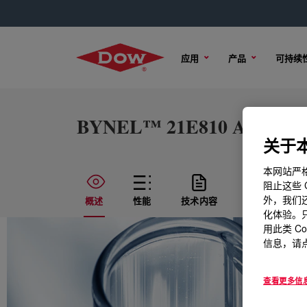
应用
产品
可持续
BYNEL™ 21E810 Adhesive 
关于本
本网站严格
阻止这些 
外，我们还
概述
性能
技术内容
样品选项
化体验。只
用此类 C
信息，请点
查看更多信