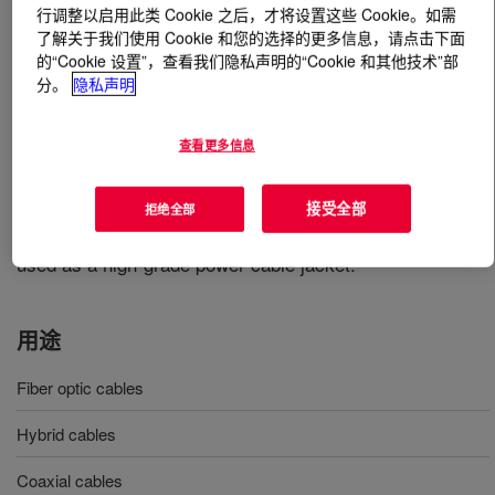
行调整以启用此类 Cookie 之后，才将设置这些 Cookie。如需
了解关于我们使用 Cookie 和您的选择的更多信息，请点击下面
什么是
AXELERON™ GP C-0588 BK CPD
?
的“Cookie 设置”，查看我们隐私声明的“Cookie 和其他技术”部
分。
隐私声明
A prime quality, black LDPE cable jacket compound
delivering excellent environment stress-crack
查看更多信息
resistance, toughness, low temperature performance,
weather resistance, and extrusion processing. It can be
used by wire and cable manufacturers for the entire
接受全部
拒绝全部
range of telecommunication applications. Can also be
used as a high-grade power cable jacket.
用途
Fiber optic cables
Hybrid cables
Coaxial cables