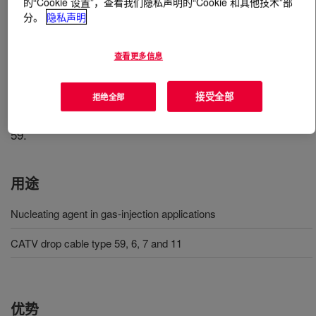
的“Cookie 设置”，查看我们隐私声明的“Cookie 和其他技术”部
分。
隐私声明
什么是
AXELERON™ CX A-0012 NT CPD LDPE实
心绝缘
?
查看更多信息
Masterbatch nucleating agent that is incorporated into
接受全部
拒绝全部
insulation compounds and used in gas-injection
applications such as CATV drop cable types 6, 7, 11, and
59​.
用途
Nucleating agent in gas-injection applications
CATV drop cable type 59, 6, 7 and 11
优势