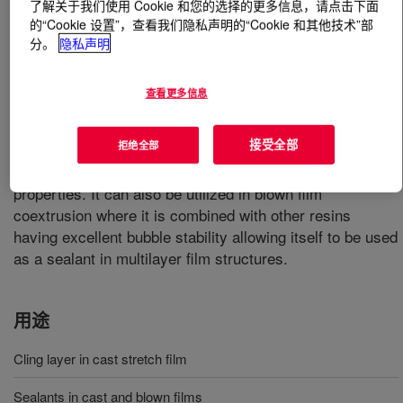
了解关于我们使用 Cookie 和您的选择的更多信息，请点击下面
的“Cookie 设置”，查看我们隐私声明的“Cookie 和其他技术”部
什么是
ATTANE™ 4207GC Ultra Low Density
分。
隐私声明
Ethylene/Octene Copolymer
?
查看更多信息
A skin layer in cast film offers excellent low temperature
hot tack properties combined with outstanding tear and
接受全部
拒绝全部
impact strength in stretch film applications. It exhibits
excellent stretchability as well as good physical and cling
properties. It can also be utilized in blown film
coextrusion where it is combined with other resins
having excellent bubble stability allowing itself to be used
as a sealant in multilayer film structures.
用途
Cling layer in cast stretch film
Sealants in cast and blown films