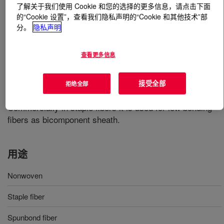
了解关于我们使用 Cookie 和您的选择的更多信息，请点击下面
的“Cookie 设置”，查看我们隐私声明的“Cookie 和其他技术”部
什么是
ASPUN™ 6840A 纤维级树脂
?
分。
隐私声明
A polyethylene product suitable for use in bicomponent
查看更多信息
staple fiber and spunbond production processes.
Commercial uses are in the non-woven areas offering
excellent softness and drapability and direct thermal
接受全部
拒绝全部
bonding of fabric to fabric or fabric to polyethylene film.
Commercially in staple fibers it is used for low bonding
fibers as bicomponent sheath.
用途
Nonwoven
Staple fiber
Spunbond fiber