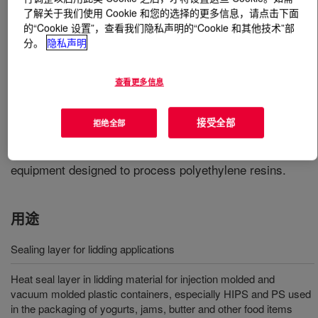
了解关于我们使用 Cookie 和您的选择的更多信息，请点击下面
的“Cookie 设置”，查看我们隐私声明的“Cookie 和其他技术”部
什么是
APPEEL™ 53009 Peelable Resin
?
分。
隐私声明
A modified ethylene vinyl acetate copolymer resin
designed to function as a sealing layer for lidding
查看更多信息
applications. It is most often suggested to provide strong
peelable seals to polypropylene, and moderate seals to
接受全部
拒绝全部
polystyrene, polyester, PVC and is available in pellet
form for use in conventional extrusion or coextrusion
equipment designed to process polyethylene resins.
用途
Sealing layer for lidding applications
Heat seal layer in lidding material for injection molded and
vacuum molded plastic containers, especially HIPS and PS used
in the packaging of yogurts, jams, butter and other food items