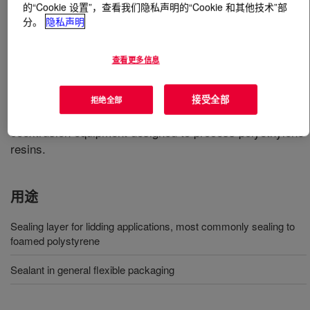
的“Cookie 设置”，查看我们隐私声明的“Cookie 和其他技术”部
分。
隐私声明
什么是
APPEEL™ 52009 Peelable Resin
?
查看更多信息
A modified ethylene acid terpolymer resin designed to
function as a sealing layer for lidding applications, most
commonly sealing to foamed polystyrene. It is available
接受全部
拒绝全部
in pellet form for use in conventional extrusion or
coextrusion equipment designed to process polyethylene
resins.
用途
Sealing layer for lidding applications, most commonly sealing to
foamed polystyrene
Sealant in general flexible packaging