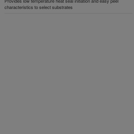
Provides low temperature heat seal initiation and easy peel
characteristics to select substrates