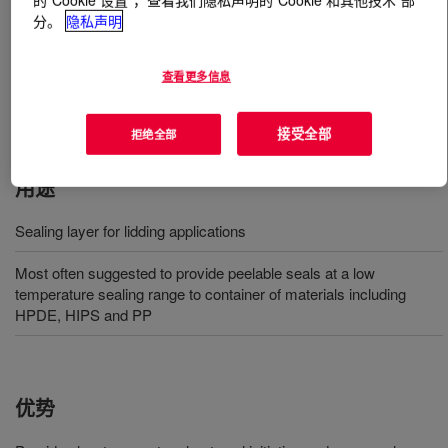
分。
隐私声明
什么是
APPEEL™ 11D888 Peelable Resin
?
查看更多信息
A modified ethylene vinyl acetate resin designed to
function as a sealing layer for lidding applications.
接受全部
拒绝全部
用途
Sealing layer for lidding applications
Most often suggested to provide peelable seals at a low
temperature sealing range to container of materials including
HPDE, HIPS and PP
优势