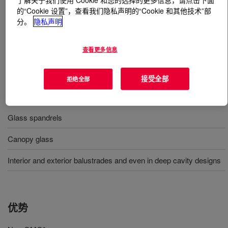
的“Cookie 设置”，查看我们隐私声明的“Cookie 和其他技术”部
分。
隐私声明
什么是
ACUSOL™ 935N Polymer
?
Designed to impart anti-graying in liquid stain remover
查看更多信息
products
接受全部
拒绝全部
用途
Glass spandrels
Canopy glass
Interior and exterior balustrades and even in deep cavity designs
优势