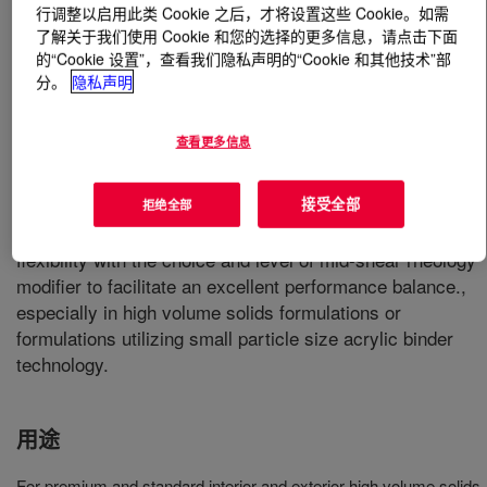
行调整以启用此类 Cookie 之后，才将设置这些 Cookie。如需
了解关于我们使用 Cookie 和您的选择的更多信息，请点击下面
什么是
ACRYSOL™ RM-1600 Rheology Modifier
?
的“Cookie 设置”，查看我们隐私声明的“Cookie 和其他技术”部
分。
隐私声明
An APEO-free*, solvent-free*, hydrophobically modified
ethylene oxide urethane (HEUR) rheology modifier. This
查看更多信息
product is a high-shear (ICI) building associative
thickener that offers formulators efficient ICI contribution
接受全部
with minimal medium-shear (KU) response. This product
拒绝全部
demonstrates a Newtonian rheology profile that offers
flexibility with the choice and level of mid-shear rheology
modifier to facilitate an excellent performance balance.,
especially in high volume solids formulations or
formulations utilizing small particle size acrylic binder
technology.
用途
For premium and standard interior and exterior high volume solids