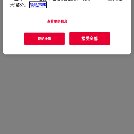
术”部分。
隐私声明
Rheology Modifier
查看更多信息
优势
接受全部
拒绝全部
Used in coatings, textiles, binders and adhesives