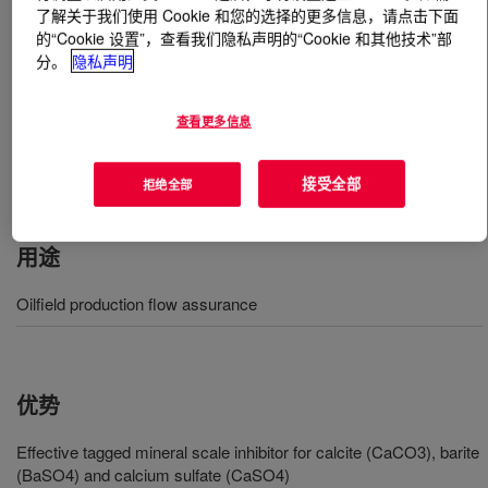
了解关于我们使用 Cookie 和您的选择的更多信息，请点击下面
的“Cookie 设置”，查看我们隐私声明的“Cookie 和其他技术”部
什么是
ACCENT™ Scale Inhibitor 1120T
?
分。
隐私声明
An innovative, low-molecular-weight, acrylic copolymer
查看更多信息
designed specifically to provide an easy-to-use and
affordable method for available polymer determination in
oilfield applications.
接受全部
拒绝全部
用途
Oilfield production flow assurance
优势
Effective tagged mineral scale inhibitor for calcite (CaCO3), barite
(BaSO4) and calcium sulfate (CaSO4)