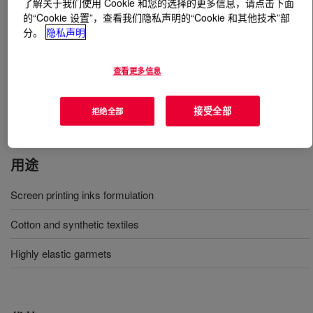
了解关于我们使用 Cookie 和您的选择的更多信息，请点击下面
的“Cookie 设置”，查看我们隐私声明的“Cookie 和其他技术”部
分。
隐私声明
什么是
DOWSIL™ Print 041 Textile Printing Ink
Binder
?
查看更多信息
Acrylic hybrid emulsion printing ink system with soft
hand feel, good elongation and excellent dry and wet rub
接受全部
拒绝全部
fastness for textile screen printing.
用途
Screen printing inks formulation
Cotton and synthetic textiles
Highly elastic garmets