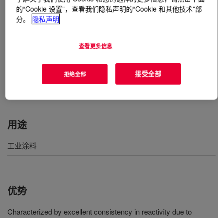
的“Cookie 设置”，查看我们隐私声明的“Cookie 和其他技术”部
分。
隐私声明
什么是
VORANOL™ 222-028LM Polyol
?
一种快速反应性多元醇，具有近真二醇官能度和高伯羟基
查看更多信息
含量。低一元醇多元醇的特征是，由于可精确控制官能
度、羟基含量、水含量和碱性，因此其反应性具有优异的
接受全部
拒绝全部
一致性。
用途
工业涂料
优势
Characterized by excellent consistency in reactivity due to